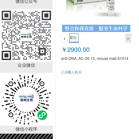
微信公众号
DL-丙氨酸；BR，98.5%
CAS:302-72-
7（KL1003A）
￥10.00
￥2900.00
已有
52
人购买
anti-DNA, AC-30-10, mouse mab 61014
企业微信
已有
0
人购买
D-丙氨醇；BR，98%
CAS:35320-23-1
微信小程序
KL1008A
￥540.00