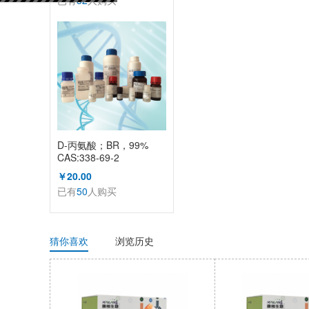
已有
52
人购买
D-丙氨酸；BR，99%
CAS:338-69-2
（KL1002A）
￥20.00
已有
50
人购买
猜你喜欢
浏览历史