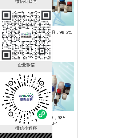
微信公众号
DL-丙氨酸；BR，98.5%
CAS:302-72-
7（KL1003A）
￥10.00
已有
52
人购买
企业微信
D-丙氨醇；BR，98%
CAS:35320-23-1
微信小程序
KL1008A
￥540.00