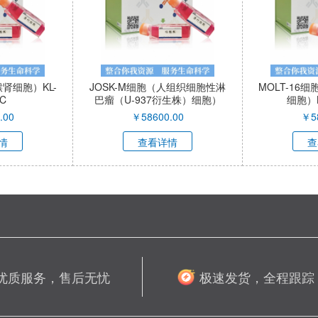
猴肾细胞）KL-
JOSK-M细胞（人组织细胞性淋
MOLT-16
2C
巴瘤（U-937衍生株）细胞）
细胞）K
KL-C3730H
.00
￥
58600.00
￥
5
情
查看详情
查
优质服务，售后无忧
极速发货，全程跟踪