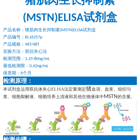
猪肌肉生长抑制素
试剂盒
(MSTN)ELISA
产品名称：猪肌肉生长抑制素
试剂盒
(MSTN)ELISA
产品编号：
KL16357p
产品规格：
96T/48T
实验方法：双抗夹心法
检测范围：
1.25-80ng/mL
最低检测限：
0.42ng/mL
保质期：
个月
6
检测原理：
猪
本试剂盒运用双抗体夹心
ELISA法定量测定
血清、血浆、组织匀
MSTN
浆、细胞裂解液、细胞培养上清液和其他生物液体中
的含量。
检测步骤：