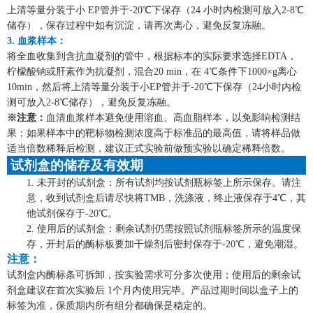
上清等量分装于小 EP管并于-20℃下保存（24 小时内检测可放入2-8℃
储存），保存过程中如有沉淀，请再次离心，避免反复冻融。
3. 血浆样本：
将全血收集到含抗血凝剂的管中，根据标本的实际要求选择
EDTA，
柠檬酸钠或肝素作为抗凝剂，混合20 min，在 4℃条件下1000×g离心
10min，然后将上清等量分装于小EP管并于-20℃下保存（24小时内检
测可放入2-8℃储存），避免反复冻融。
※注意：
血清血浆样本避免使用溶血、高血脂样本，以免影响检测结
果；如果样本中的靶标物检测浓度高于标准品的最高值，请将样品做
适当倍数稀释后检测，建议正式实验前做预实验以确定稀释倍数。
试剂盒的储存及有效期
1.
未开封的试剂盒：所有试剂均按试剂瓶标签上所示保存。请注
意，收到试剂盒后请尽快将
TMB，洗涤液，终止液保存于4℃，其
他试剂保存于-20℃。
2.
使用后的试剂盒：剩余试剂仍需按照试剂瓶标签所示的温度保
存，开封后的酶标板要加干燥剂后密封保存于
-20℃，避免潮湿。
注意：
试剂盒内酶标条可拆卸，按实验需求可分多次使用；使用后的剩余试
剂盒建议在首次实验后
1个月内使用完毕。产品过期时间以盒子上的
标签为准，保质期内所有组分都确保是稳定的。