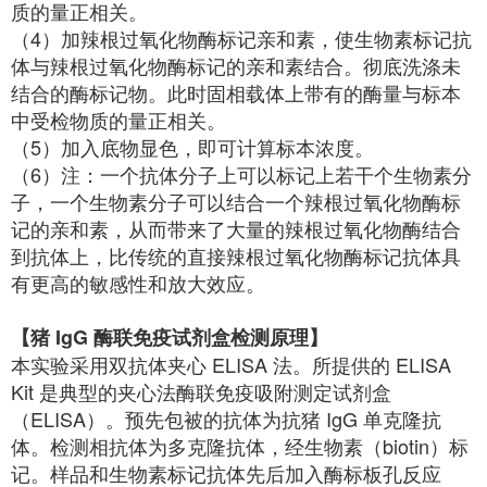
质的量正相关。
（4）加辣根过氧化物酶标记亲和素，使生物素标记抗
体与辣根过氧化物酶标记的亲和素结合。彻底洗涤未
结合的酶标记物。此时固相载体上带有的酶量与标本
中受检物质的量正相关。
（5）加入底物显色，即可计算标本浓度。
（6）注：一个抗体分子上可以标记上若干个生物素分
子，一个生物素分子可以结合一个辣根过氧化物酶标
记的亲和素，从而带来了大量的辣根过氧化物酶结合
到抗体上，比传统的直接辣根过氧化物酶标记抗体具
有更高的敏感性和放大效应。
【猪 IgG 酶联免疫试剂盒检测原理】
本实验采用双抗体夹心 ELISA 法。所提供的 ELISA
Kit 是典型的夹心法酶联免疫吸附测定试剂盒
（ELISA）。预先包被的抗体为抗猪 IgG 单克隆抗
体。检测相抗体为多克隆抗体，经生物素（biotin）标
记。样品和生物素标记抗体先后加入酶标板孔反应